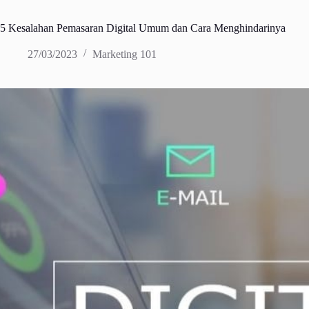
5 Kesalahan Pemasaran Digital Umum dan Cara Menghindarinya
27/03/2023
Marketing 101