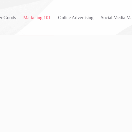
r Goods
Marketing 101
Online Advertising
Social Media Ma