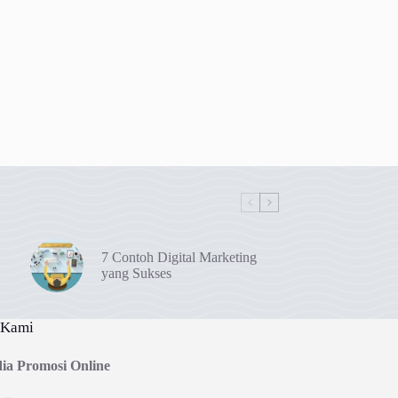
7 Contoh Digital Marketing
yang Sukses
 Kami
ia Promosi Online