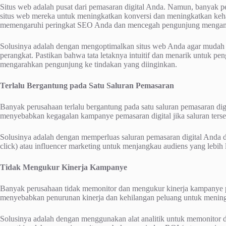
Situs web adalah pusat dari pemasaran digital Anda. Namun, banyak 
situs web mereka untuk meningkatkan konversi dan meningkatkan keha
memengaruhi peringkat SEO Anda dan mencegah pengunjung mengambi
Solusinya adalah dengan mengoptimalkan situs web Anda agar mudah d
perangkat. Pastikan bahwa tata letaknya intuitif dan menarik untuk pe
mengarahkan pengunjung ke tindakan yang diinginkan.
Terlalu Bergantung pada Satu Saluran Pemasaran
Banyak perusahaan terlalu bergantung pada satu saluran pemasaran digit
menyebabkan kegagalan kampanye pemasaran digital jika saluran tersebut
Solusinya adalah dengan memperluas saluran pemasaran digital Anda 
click) atau influencer marketing untuk menjangkau audiens yang lebih
Tidak Mengukur Kinerja Kampanye
Banyak perusahaan tidak memonitor dan mengukur kinerja kampanye pem
menyebabkan penurunan kinerja dan kehilangan peluang untuk menin
Solusinya adalah dengan menggunakan alat analitik untuk memonitor d