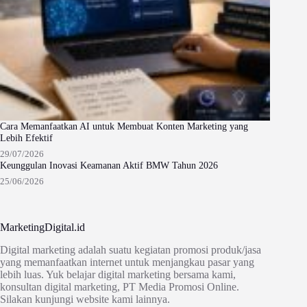
Cara Memanfaatkan AI untuk Membuat Konten Marketing yang
Lebih Efektif
29/07/2026
Keunggulan Inovasi Keamanan Aktif BMW Tahun 2026
25/06/2026
MarketingDigital.id
Digital marketing adalah suatu kegiatan promosi produk/jasa
yang memanfaatkan internet untuk menjangkau pasar yang
lebih luas. Yuk belajar digital marketing bersama kami,
konsultan digital marketing, PT Media Promosi Online.
Silakan kunjungi website kami lainnya.