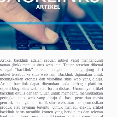
Artikel backlink adalah sebuah artikel yang mengandung
tautan (link) menuju situs web lain. Tautan tersebut dikenal
sebagai “backlink” karena mengarahkan pengunjung dari
artikel tersebut ke situs web lain. Backlink digunakan untuk
meningkatkan otoritas dan visibilitas situs web yang dituju.
Artikel backlink dapat ditemukan pada berbagai platform,
seperti blog, situs web, atau forum diskusi. Umumnya, artikel
backlink ditulis dengan tujuan untuk membantu meningkatkan
peringkat situs web yang dituju di hasil pencarian mesin
pencari, meningkatkan trafik situs web, atau mempromosikan
produk atau layanan tertentu. Untuk menjadi efektif, artikel
backlink harus memiliki konten yang berkualitas dan relevan
bagi pengunjung, serta memiliki tautan backlink yang berasal