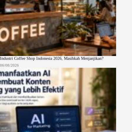
Industri Coffee Shop Indonesia 2026, Masihkah Menjanjikan?
06/08/2026