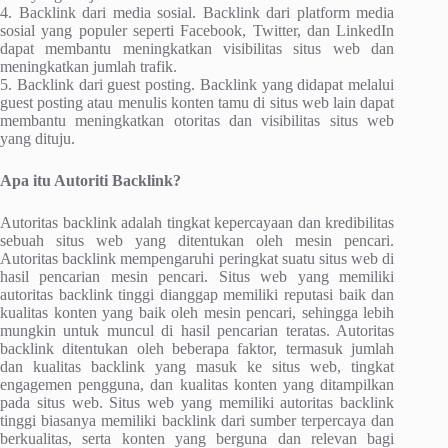
4. Backlink dari media sosial. Backlink dari platform media
sosial yang populer seperti Facebook, Twitter, dan LinkedIn
dapat membantu meningkatkan visibilitas situs web dan
meningkatkan jumlah trafik.
5. Backlink dari guest posting. Backlink yang didapat melalui
guest posting atau menulis konten tamu di situs web lain dapat
membantu meningkatkan otoritas dan visibilitas situs web
yang dituju.
Apa itu Autoriti Backlink?
Autoritas backlink adalah tingkat kepercayaan dan kredibilitas
sebuah situs web yang ditentukan oleh mesin pencari.
Autoritas backlink mempengaruhi peringkat suatu situs web di
hasil pencarian mesin pencari. Situs web yang memiliki
autoritas backlink tinggi dianggap memiliki reputasi baik dan
kualitas konten yang baik oleh mesin pencari, sehingga lebih
mungkin untuk muncul di hasil pencarian teratas. Autoritas
backlink ditentukan oleh beberapa faktor, termasuk jumlah
dan kualitas backlink yang masuk ke situs web, tingkat
engagemen pengguna, dan kualitas konten yang ditampilkan
pada situs web. Situs web yang memiliki autoritas backlink
tinggi biasanya memiliki backlink dari sumber terpercaya dan
berkualitas, serta konten yang berguna dan relevan bagi