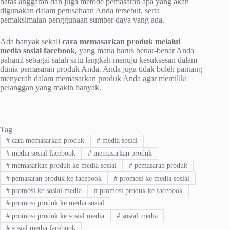
batas anggaran dan juga metode pemasaran apa yang akan
digunakan dalam perusahaan Anda tersebut, serta
pemaksimalan penggunaan sumber daya yang ada.
Ada banyak sekali
cara memasarkan produk melalui
media sosial facebook,
yang mana harus benar-benar Anda
pahami sebagai salah satu langkah menuju kesuksesan dalam
dunia pemasaran produk Anda. Anda juga tidak boleh pantang
menyerah dalam memasarkan produk Anda agar memiliki
pelanggan yang makin banyak.
Tag
#
cara memasarkan produk
#
media sosial
#
media sosial facebook
#
memasarkan produk
#
memasarkan produk ke media sosial
#
pemasaran produk
#
pemasaran produk ke facebook
#
promosi ke media sosial
#
promosi ke sosial media
#
promosi produk ke facebook
#
promosi produk ke media sosial
#
promosi produk ke sosial media
#
sosial media
#
sosial media facebook