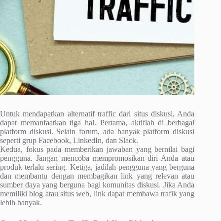
Untuk mendapatkan alternatif traffic dari situs diskusi, Anda
dapat memanfaatkan tiga hal. Pertama, aktiflah di berbagai
platform diskusi. Selain forum, ada banyak platform diskusi
seperti grup Facebook, LinkedIn, dan Slack.
Kedua, fokus pada memberikan jawaban yang bernilai bagi
pengguna. Jangan mencoba mempromosikan diri Anda atau
produk terlalu sering. Ketiga, jadilah pengguna yang berguna
dan membantu dengan membagikan link yang relevan atau
sumber daya yang berguna bagi komunitas diskusi. Jika Anda
memiliki blog atau situs web, link dapat membawa trafik yang
lebih banyak.