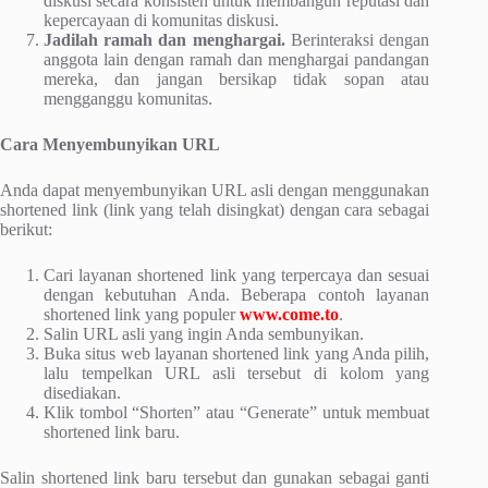
diskusi secara konsisten untuk membangun reputasi dan
kepercayaan di komunitas diskusi.
Jadilah ramah dan menghargai.
Berinteraksi dengan
anggota lain dengan ramah dan menghargai pandangan
mereka, dan jangan bersikap tidak sopan atau
mengganggu komunitas.
Cara Menyembunyikan URL
Anda dapat menyembunyikan URL asli dengan menggunakan
shortened link (link yang telah disingkat) dengan cara sebagai
berikut:
Cari layanan shortened link yang terpercaya dan sesuai
dengan kebutuhan Anda. Beberapa contoh layanan
shortened link yang populer
www.come.to
.
Salin URL asli yang ingin Anda sembunyikan.
Buka situs web layanan shortened link yang Anda pilih,
lalu tempelkan URL asli tersebut di kolom yang
disediakan.
Klik tombol “Shorten” atau “Generate” untuk membuat
shortened link baru.
Salin shortened link baru tersebut dan gunakan sebagai ganti