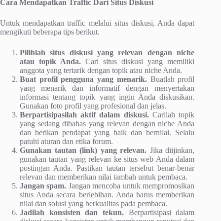
Cara Mendapatkan Traffic Dari Situs Diskusi
Untuk mendapatkan traffic melalui situs diskusi, Anda dapat
mengikuti beberapa tips berikut.
Pilihlah situs diskusi yang relevan dengan niche
atau topik Anda.
Cari situs diskusi yang memiliki
anggota yang tertarik dengan topik atau niche Anda.
Buat profil pengguna yang menarik.
Buatlah profil
yang menarik dan informatif dengan menyertakan
informasi tentang topik yang ingin Anda diskusikan.
Gunakan foto profil yang profesional dan jelas.
Berpartisipasilah aktif dalam diskusi.
Carilah topik
yang sedang dibahas yang relevan dengan niche Anda
dan berikan pendapat yang baik dan bernilai. Selalu
patuhi aturan dan etika forum.
Gunakan tautan (link) yang relevan.
Jika diijinkan,
gunakan tautan yang relevan ke situs web Anda dalam
postingan Anda. Pastikan tautan tersebut benar-benar
relevan dan memberikan nilai tambah untuk pembaca.
Jangan spam.
Jangan mencoba untuk mempromosikan
situs Anda secara berlebihan. Anda harus memberikan
nilai dan solusi yang berkualitas pada pembaca.
Jadilah konsisten dan tekun.
Berpartisipasi dalam