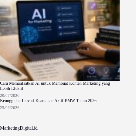
Cara Memanfaatkan AI untuk Membuat Konten Marketing yang
Lebih Efektif
29/07/2026
Keunggulan Inovasi Keamanan Aktif BMW Tahun 2026
25/06/2026
MarketingDigital.id