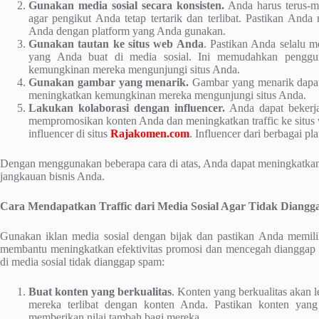
Gunakan media sosial secara konsisten.
Anda harus terus-me
agar pengikut Anda tetap tertarik dan terlibat. Pastikan And
Anda dengan platform yang Anda gunakan.
Gunakan tautan ke situs web Anda
. Pastikan Anda selalu m
yang Anda buat di media sosial. Ini memudahkan pengg
kemungkinan mereka mengunjungi situs Anda.
Gunakan gambar yang menarik.
Gambar yang menarik dapat
meningkatkan kemungkinan mereka mengunjungi situs Anda.
Lakukan kolaborasi dengan influencer.
Anda dapat bekerja
mempromosikan konten Anda dan meningkatkan traffic ke situs
influencer di situs
Rajakomen.com
. Influencer dari berbagai p
Dengan menggunakan beberapa cara di atas, Anda dapat meningkatkan t
jangkauan bisnis Anda.
Cara Mendapatkan Traffic dari Media Sosial Agar Tidak Diang
Gunakan iklan media sosial dengan bijak dan pastikan Anda memilih
membantu meningkatkan efektivitas promosi dan mencegah dianggap se
di media sosial tidak dianggap spam:
Buat konten yang berkualitas
. Konten yang berkualitas akan
mereka terlibat dengan konten Anda. Pastikan konten yan
memberikan nilai tambah bagi mereka.