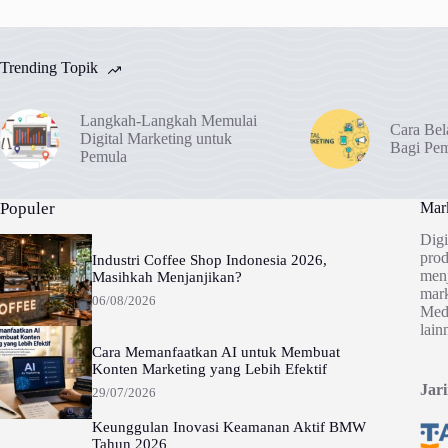
Trending Topik
Langkah-Langkah Memulai
Cara Bel
Digital Marketing untuk
Bagi Pe
Pemula
Populer
Mark
Digi
prod
Industri Coffee Shop Indonesia 2026,
menj
Masihkah Menjanjikan?
mark
06/08/2026
Medi
lain
Cara Memanfaatkan AI untuk Membuat
Konten Marketing yang Lebih Efektif
Jar
29/07/2026
Keunggulan Inovasi Keamanan Aktif BMW
Tahun 2026