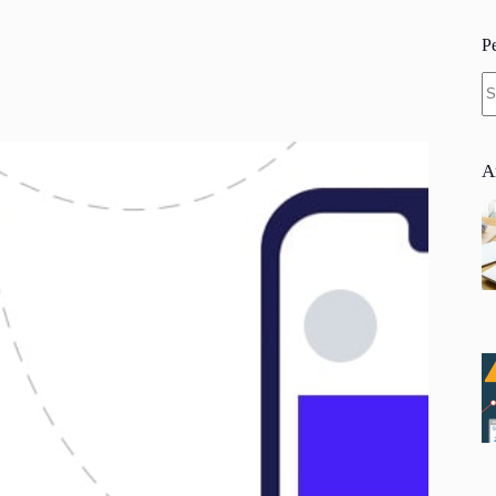
P
N
re
A