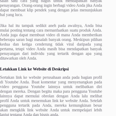
salah satu cara yang bagus untuk mendapatkan banyak
penayangan. Orang-orang ingin berbagi video Anda jika Anda
dapat membuat klip pendek yang dengan jelas menunjukkan
hal yang lucu.
Jika hal itu tampak sedikit aneh pada awalnya, Anda bisa
mulai posting tentang cara memanfaatkan suatu produk Anda.
Anda juga dapat membuat video di mana Anda memberikan
beberapa saran bagi masalah banyak orang. Meskipun pilihan
kedua dan ketiga cenderung tidak viral daripada yang
pertama, tetapi video Anda masih bisa mendapatkan banyak
penayangan dari individu yang tertarik dengan apa yang
ditawarkan oleh Anda.
Letakkan Link ke Website di Deskripsi
Sertakan link ke website perusahaan anda pada bagian profil
di Youtube Anda. Buat komentar yang menyenangkan pada
video pengguna Youtube lainnya untuk melibatkan diri
dengan mereka. Dengan begitu maka para pengguna Youtube
lainnya dapat memulai obrolan dengan Anda lalu melihat
profil Anda untuk menemukan link ke website Anda. Setelah
pengguna tertarik pada Anda, mereka kemungkinan besar
akan mengklik link website Anda untuk mempelajari lebih
lanjut tentang Anda dan bisnis anda.