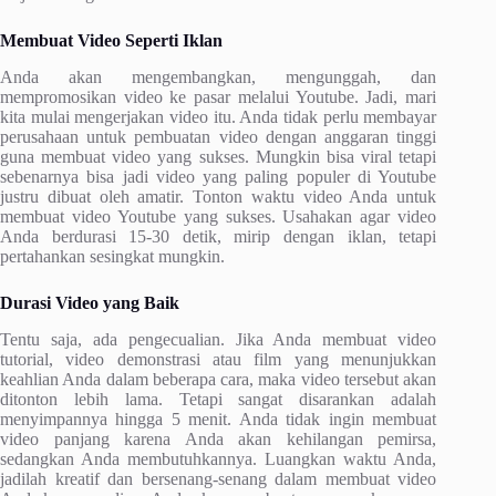
Membuat Video Seperti Iklan
Anda akan mengembangkan, mengunggah, dan
mempromosikan video ke pasar melalui Youtube. Jadi, mari
kita mulai mengerjakan video itu. Anda tidak perlu membayar
perusahaan untuk pembuatan video dengan anggaran tinggi
guna membuat video yang sukses. Mungkin bisa viral tetapi
sebenarnya bisa jadi video yang paling populer di Youtube
justru dibuat oleh amatir. Tonton waktu video Anda untuk
membuat video Youtube yang sukses. Usahakan agar video
Anda berdurasi 15-30 detik, mirip dengan iklan, tetapi
pertahankan sesingkat mungkin.
Durasi Video yang Baik
Tentu saja, ada pengecualian. Jika Anda membuat video
tutorial, video demonstrasi atau film yang menunjukkan
keahlian Anda dalam beberapa cara, maka video tersebut akan
ditonton lebih lama. Tetapi sangat disarankan adalah
menyimpannya hingga 5 menit. Anda tidak ingin membuat
video panjang karena Anda akan kehilangan pemirsa,
sedangkan Anda membutuhkannya. Luangkan waktu Anda,
jadilah kreatif dan bersenang-senang dalam membuat video