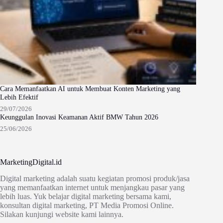
Cara Memanfaatkan AI untuk Membuat Konten Marketing yang
Lebih Efektif
29/07/2026
Keunggulan Inovasi Keamanan Aktif BMW Tahun 2026
25/06/2026
MarketingDigital.id
Digital marketing adalah suatu kegiatan promosi produk/jasa
yang memanfaatkan internet untuk menjangkau pasar yang
lebih luas. Yuk belajar digital marketing bersama kami,
konsultan digital marketing, PT Media Promosi Online.
Silakan kunjungi website kami lainnya.