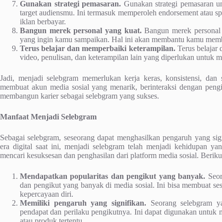
Gunakan strategi pemasaran.
Gunakan strategi pemasaran 
target audiensmu. Ini termasuk memperoleh endorsement atau 
iklan berbayar.
Bangun merek personal yang kuat.
Bangun merek personal y
yang ingin kamu sampaikan. Hal ini akan membantu kamu memba
Terus belajar dan memperbaiki keterampilan.
Terus belajar 
video, penulisan, dan keterampilan lain yang diperlukan untuk 
Jadi, menjadi selebgram memerlukan kerja keras, konsistensi, dan
membuat akun media sosial yang menarik, berinteraksi dengan pen
membangun karier sebagai selebgram yang sukses.
Manfaat Menjadi Selebgram
Sebagai selebgram, seseorang dapat menghasilkan pengaruh yang sign
era digital saat ini, menjadi selebgram telah menjadi kehidupan 
mencari kesuksesan dan penghasilan dari platform media sosial. Berik
Mendapatkan popularitas dan pengikut yang banyak.
Seor
dan pengikut yang banyak di media sosial. Ini bisa membuat ses
kepercayaan diri.
Memiliki pengaruh yang signifikan.
Seorang selebgram ya
pendapat dan perilaku pengikutnya. Ini dapat digunakan untuk
atau produk tertentu.