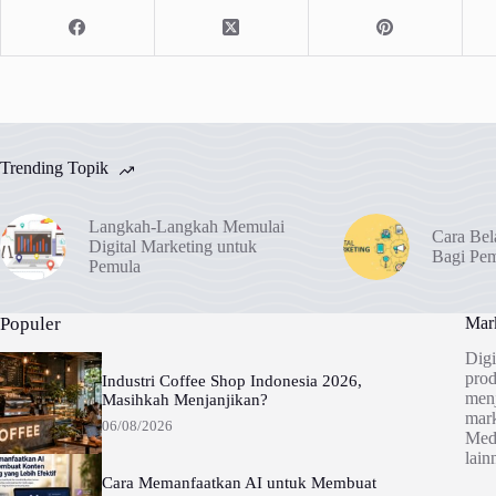
Trending Topik
Langkah-Langkah Memulai
Cara Bel
Digital Marketing untuk
Bagi Pe
Pemula
Populer
Mark
Digi
prod
Industri Coffee Shop Indonesia 2026,
menj
Masihkah Menjanjikan?
mark
06/08/2026
Medi
lain
Cara Memanfaatkan AI untuk Membuat