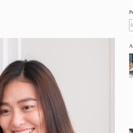
P
N
re
A