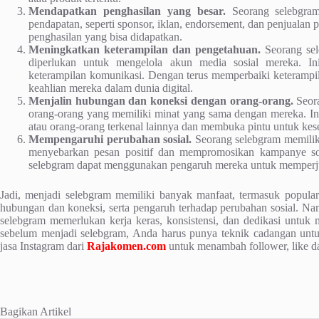
Mendapatkan penghasilan yang besar.
Seorang selebgram
pendapatan, seperti sponsor, iklan, endorsement, dan penjualan
penghasilan yang bisa didapatkan.
Meningkatkan keterampilan dan pengetahuan.
Seorang sel
diperlukan untuk mengelola akun media sosial mereka. In
keterampilan komunikasi. Dengan terus memperbaiki keterampil
keahlian mereka dalam dunia digital.
Menjalin hubungan dan koneksi dengan orang-orang.
Seora
orang-orang yang memiliki minat yang sama dengan mereka. I
atau orang-orang terkenal lainnya dan membuka pintu untuk kes
Mempengaruhi perubahan sosial.
Seorang selebgram memili
menyebarkan pesan positif dan mempromosikan kampanye so
selebgram dapat menggunakan pengaruh mereka untuk memperjua
Jadi, menjadi selebgram memiliki banyak manfaat, termasuk populari
hubungan dan koneksi, serta pengaruh terhadap perubahan sosial. Na
selebgram memerlukan kerja keras, konsistensi, dan dedikasi untuk
sebelum menjadi selebgram, Anda harus punya teknik cadangan un
jasa Instagram dari
Rajakomen.com
untuk menambah follower, like 
Bagikan Artikel