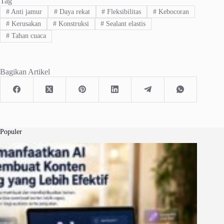
Tag
#
Anti jamur
#
Daya rekat
#
Fleksibilitas
#
Kebocoran
#
Kerusakan
#
Konstruksi
#
Sealant elastis
#
Tahan cuaca
Bagikan Artikel
Populer