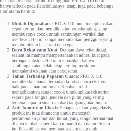
dicat dan material akrilik. Keunggulan PRO-X 110 tidak
hanya terletak pada fleksibilitasnya, tetapi juga pada beberapa
fitur utama berikut:
Mudah Digunakan
: PRO-X 110 mudah diaplikasikan,
cepat kering, dan memiliki sifat non-slumping, yang
membuatnya cocok untuk sambungan vertikal dan
overhead. Hal ini sangat memudahkan pengguna yang
membutuhkan hasil rapi dan cepat.
Daya Rekat yang Kuat
: Dengan daya rekat tinggi,
sealant ini mampu mempertahankan adhesi kuat pada
berbagai substrat. Hal ini memastikan bahwa
sambungan atau celah tetap tertutup meskipun
mengalami tekanan atau pergeseran.
Tahan Terhadap Paparan Cuaca
: PRO-X 110
memiliki ketahanan terhadap kondisi cuaca ekstrem,
baik panas maupun hujan. Ketahanan ini
menjadikannya sangat cocok untuk aplikasi eksterior,
seperti pada bingkai jendela dan pintu yang sering
terkena paparan sinar matahari langsung atau hujan.
Anti Jamur dan Elastis
: Sebagai sealant yang elastis,
produk ini juga dirancang untuk mencegah
pertumbuhan jamur dan lumut, yang sangat bermanfaat
di area lembab seperti kamar mandi dan dapur. Selain
itu, fleksibilitasnya membuat sealant tetap utuh