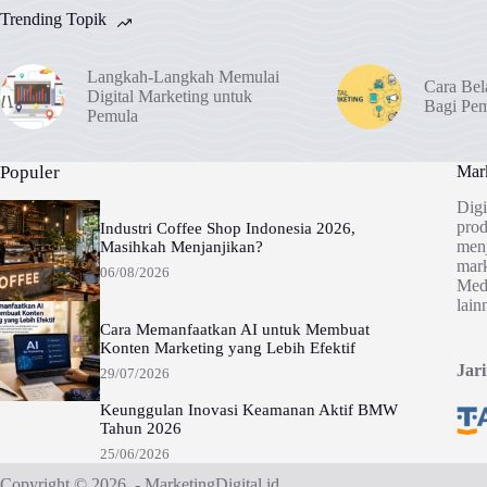
Trending Topik
Langkah-Langkah Memulai
Cara Bel
Digital Marketing untuk
Bagi Pe
Pemula
Populer
Mark
Digi
prod
Industri Coffee Shop Indonesia 2026,
menj
Masihkah Menjanjikan?
mark
06/08/2026
Medi
lain
Cara Memanfaatkan AI untuk Membuat
Konten Marketing yang Lebih Efektif
Jar
29/07/2026
Keunggulan Inovasi Keamanan Aktif BMW
Tahun 2026
25/06/2026
Copyright © 2026 - MarketingDigital.id