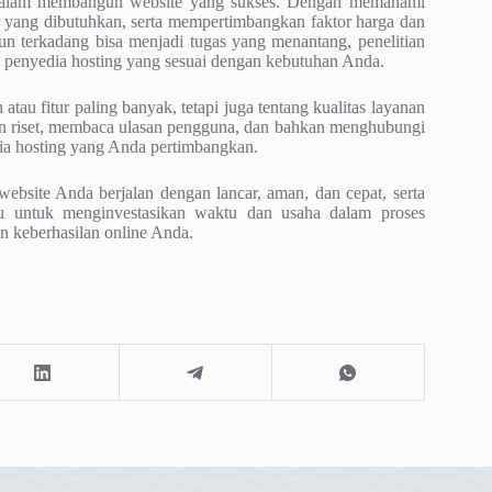
al dalam membangun website yang sukses. Dengan memahami
itur yang dibutuhkan, serta mempertimbangkan faktor harga dan
n terkadang bisa menjadi tugas yang menantang, penelitian
 penyedia hosting yang sesuai dengan kebutuhan Anda.
tau fitur paling banyak, tetapi juga tentang kualitas layanan
an riset, membaca ulasan pengguna, dan bahkan menghubungi
dia hosting yang Anda pertimbangkan.
bsite Anda berjalan dengan lancar, aman, dan cepat, serta
u untuk menginvestasikan waktu dan usaha dalam proses
n keberhasilan online Anda.