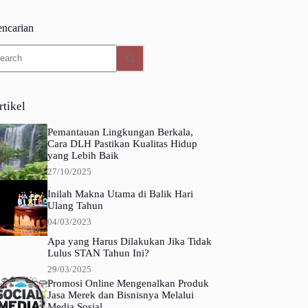
encarian
o
sults
rtikel
Pemantauan Lingkungan Berkala,
Cara DLH Pastikan Kualitas Hidup
yang Lebih Baik
27/10/2025
Inilah Makna Utama di Balik Hari
Ulang Tahun
04/03/2023
Apa yang Harus Dilakukan Jika Tidak
Lulus STAN Tahun Ini?
29/03/2025
Promosi Online Mengenalkan Produk
Jasa Merek dan Bisnisnya Melalui
Media Sosial