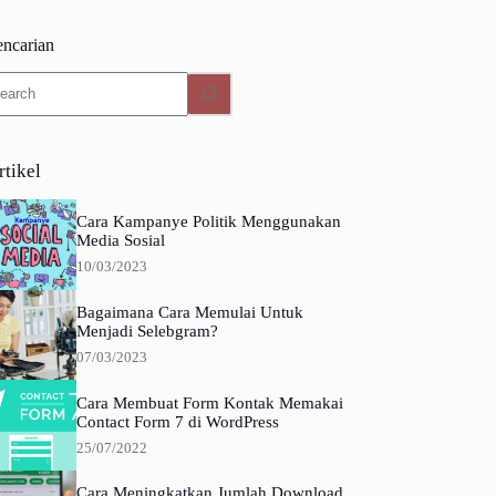
encarian
o
sults
rtikel
Cara Kampanye Politik Menggunakan
Media Sosial
10/03/2023
Bagaimana Cara Memulai Untuk
Menjadi Selebgram?
07/03/2023
Cara Membuat Form Kontak Memakai
Contact Form 7 di WordPress
25/07/2022
Cara Meningkatkan Jumlah Download