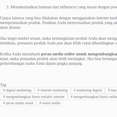
Memaksimalkan bantuan dari influencer yang sesuai dengan pr
Upaya lainnya yang bisa dilakukan dengan menggunakan internet mar
mempromosikan produk. Pastikan Anda menyesuaikan produk yang akan
akan disasar.
Jika target market sesuai, maka kemungkinan produk Anda akan menga
demikian, pemasarn produk Anda pun akan lebih cepat dibandingkan 
Ketika Anda memahami
peran media
online
untuk mengembangkan 
tepat, maka penjualan produk akan lebih meningkat. Jika bisa berlangsu
perkembangan usaha Anda dalam jangka panjang.
Tag
#
digital marketing
#
internet marketing
#
marketing digital
#
mark
#
mengembangkan bisnis melalui internet
#
mengembangkan bisnis onlin
#
peran media sosial
#
sosial media