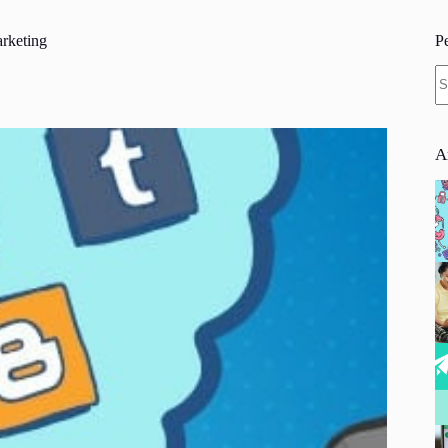
rketing
P
N
re
A