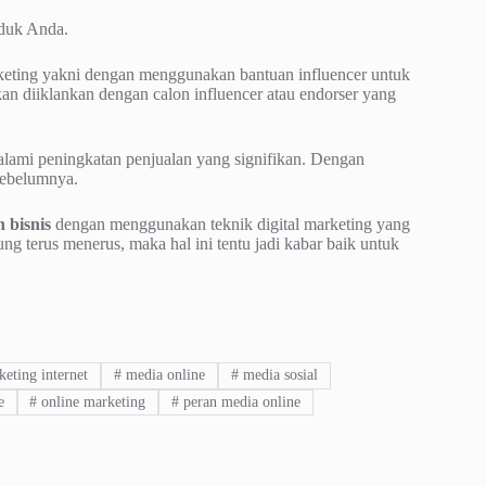
oduk Anda.
keting yakni dengan menggunakan bantuan influencer untuk
 diiklankan dengan calon influencer atau endorser yang
lami peningkatan penjualan yang signifikan. Dengan
sebelumnya.
bisnis
dengan menggunakan teknik digital marketing yang
ng terus menerus, maka hal ini tentu jadi kabar baik untuk
eting internet
#
media online
#
media sosial
e
#
online marketing
#
peran media online