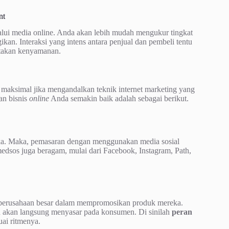
nt
lui media online. Anda akan lebih mudah mengukur tingkat
an. Interaksi yang intens antara penjual dan pembeli tentu
ptakan kenyamanan.
maksimal jika mengandalkan teknik internet marketing yang
an bisnis
online
Anda semakin baik adalah sebagai berikut.
reka. Maka, pemasaran dengan menggunakan media sosial
m medsos juga beragam, mulai dari Facebook, Instagram, Path,
 perusahaan besar dalam mempromosikan produk mereka.
n akan langsung menyasar pada konsumen. Di sinilah
peran
ai ritmenya.