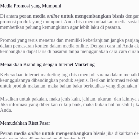
Media Promosi yang Mumpuni
Di antara
peran media
online
untuk mengembangkan bisnis
dengan
promosi produk yang mumpuni. Anda bisa memanfaatkan media sosial 
memberikan peluang kemungkinan agar lebih laku di pasaran.
Promosi yang terus menerus dan memiliki keberlanjutan jangka panja
dalam pemasaran konten dalam media online. Dengan cara ini Anda aka
kembangkan dapat laris di pasaran tanpa menggunakan cara-cara curan
Menaikkan Branding dengan Internet Marketing
Keberadaan internet marketing juga bisa menjadi sarana dalam menaik
keunggulannya dibandingkan produk sejenis. Berikan informasi terkai
untuk produk makanan, maka bahan baku berkualitas yang digunakan 
Misalkan untuk pakaian, maka jenis kain, jahitan, ukuran, dan lainny
Jika informasi yang diberikan cukup baik, maka bukan hal mustahil jik
Anda.
Memudahkan Riset Pasar
Peran media
online
untuk mengembangkan bisnis
jika dikaitkan de
saja yang bisa dikembangkan di bagian ini?