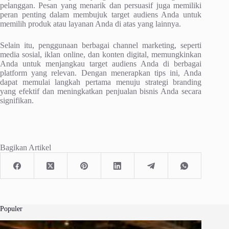
pelanggan. Pesan yang menarik dan persuasif juga memiliki
peran penting dalam membujuk target audiens Anda untuk
memilih produk atau layanan Anda di atas yang lainnya.
Selain itu, penggunaan berbagai channel marketing, seperti
media sosial, iklan online, dan konten digital, memungkinkan
Anda untuk menjangkau target audiens Anda di berbagai
platform yang relevan. Dengan menerapkan tips ini, Anda
dapat memulai langkah pertama menuju strategi branding
yang efektif dan meningkatkan penjualan bisnis Anda secara
signifikan.
Bagikan Artikel
Populer