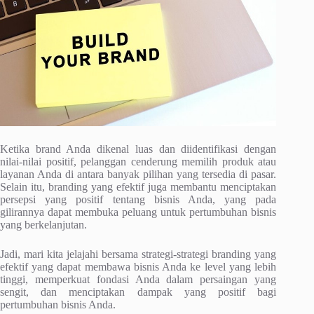
Ketika brand Anda dikenal luas dan diidentifikasi dengan
nilai-nilai positif, pelanggan cenderung memilih produk atau
layanan Anda di antara banyak pilihan yang tersedia di pasar.
Selain itu, branding yang efektif juga membantu menciptakan
persepsi yang positif tentang bisnis Anda, yang pada
gilirannya dapat membuka peluang untuk pertumbuhan bisnis
yang berkelanjutan.
Jadi, mari kita jelajahi bersama strategi-strategi branding yang
efektif yang dapat membawa bisnis Anda ke level yang lebih
tinggi, memperkuat fondasi Anda dalam persaingan yang
sengit, dan menciptakan dampak yang positif bagi
pertumbuhan bisnis Anda.