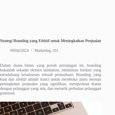
Strategi Branding yang Efektif untuk Meningkatkan Penjualan
09/04/2024
Marketing 101
Dalam dunia bisnis yang penuh persaingan ini, branding
bukanlah sekadar elemen tambahan, melainkan fondasi yang
mendukung kesuksesan sebuah perusahaan. Branding yang
kuat dan efektif adalah kunci untuk membuka pintu menuju
peningkatan penjualan yang signifikan, memperkuat ikatan
dengan pelanggan yang ada, dan menarik perhatian pelanggan
potensial.