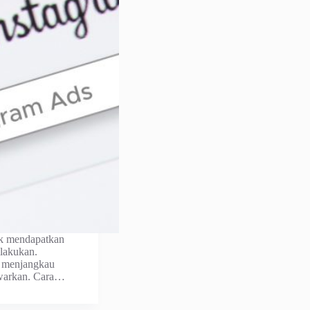
uk mendapatkan
dilakukan.
k menjangkau
awarkan. Cara…