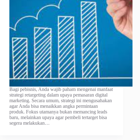
Bagi pebisnis, Anda wajib paham mengenai manfaat
strategi retargeting dalam upaya pemasaran digital
marketing. Secara umum, strategi ini mengusahakan
agar Anda bisa menaikkan angka permintaan
produk. Fokus utamanya bukan memancing leads
baru, melainkan upaya agar pembeli tertarget bisa
segera melakukan…