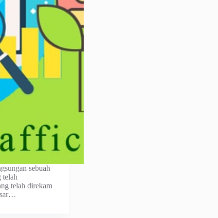
аngѕungаn ѕеbuаh
 tеlаh
ng tеlаh direkam
bеѕаr…