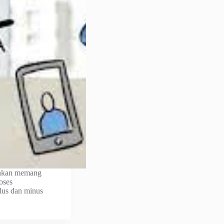
ainkan memang
oses
lus dan minus