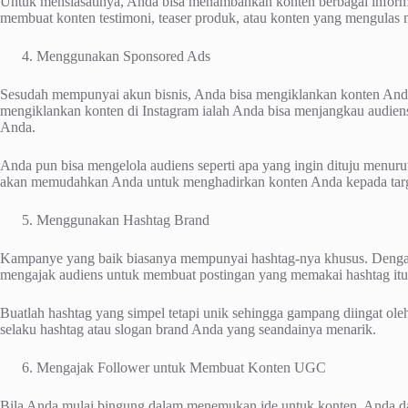
Untuk mensiasatinya, Anda bisa menambahkan konten berbagai informa
membuat konten testimoni, teaser produk, atau konten yang mengulas
Menggunakan Sponsored Ads
Sesudah mempunyai akun bisnis, Anda bisa mengiklankan konten Anda d
mengiklankan konten di Instagram ialah Anda bisa menjangkau audiens
Anda.
Anda pun bisa mengelola audiens seperti apa yang ingin dituju menurut 
akan memudahkan Anda untuk menghadirkan konten Anda kepada targe
Menggunakan Hashtag Brand
Kampanye yang baik biasanya mempunyai hashtag-nya khusus. Dengan
mengajak audiens untuk membuat postingan yang memakai hashtag itu
Buatlah hashtag yang simpel tetapi unik sehingga gampang diingat ol
selaku hashtag atau slogan brand Anda yang seandainya menarik.
Mengajak Follower untuk Membuat Konten UGC
Bila Anda mulai bingung dalam menemukan ide untuk konten, Anda d