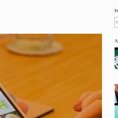
P
N
re
A