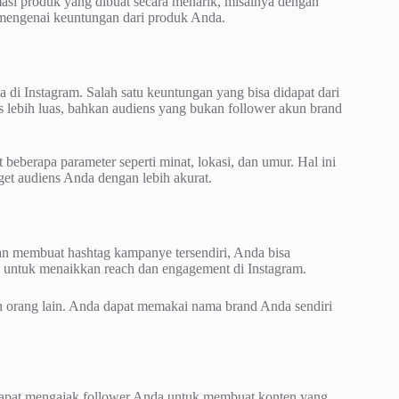
si produk yang dibuat secara menarik, misalnya dengan
 mengenai keuntungan dari produk Anda.
i Instagram. Salah satu keuntungan yang bisa didapat dari
 lebih luas, bahkan audiens yang bukan follower akun brand
beberapa parameter seperti minat, lokasi, dan umur. Hal ini
t audiens Anda dengan lebih akurat.
 membuat hashtag kampanye tersendiri, Anda bisa
 untuk menaikkan reach dan engagement di Instagram.
eh orang lain. Anda dapat memakai nama brand Anda sendiri
apat mengajak follower Anda untuk membuat konten yang