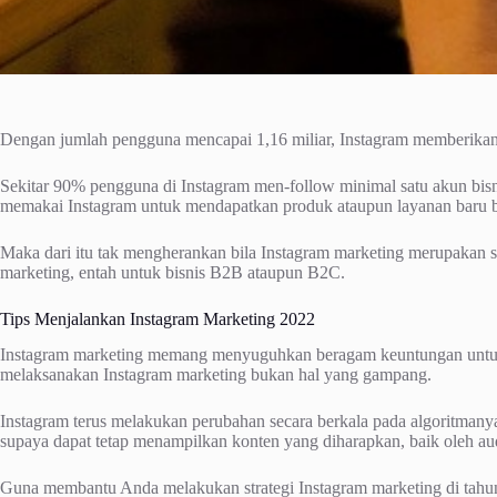
Dengan jumlah pengguna mencapai 1,16 miliar, Instagram memberikan 
Sekitar 90% pengguna di Instagram men-follow minimal satu akun bis
memakai Instagram untuk mendapatkan produk ataupun layanan baru b
Maka dari itu tak mengherankan bila Instagram marketing merupakan sal
marketing, entah untuk bisnis B2B ataupun B2C.
Tips Menjalankan Instagram Marketing 2022
Instagram marketing memang menyuguhkan beragam keuntungan untuk b
melaksanakan Instagram marketing bukan hal yang gampang.
Instagram terus melakukan perubahan secara berkala pada algoritmanya
supaya dapat tetap menampilkan konten yang diharapkan, baik oleh aud
Guna membantu Anda melakukan strategi Instagram marketing di tahun 