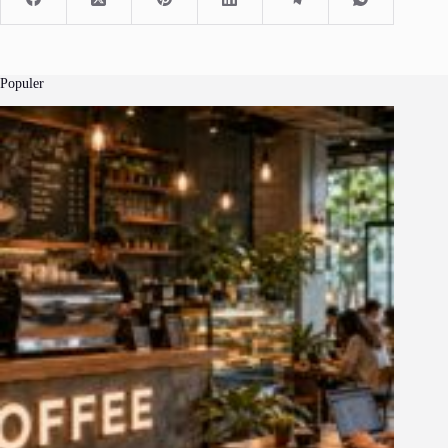
Populer