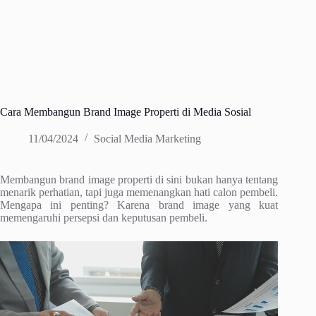
Cara Membangun Brand Image Properti di Media Sosial
11/04/2024
Social Media Marketing
Membangun brand image properti di sini bukan hanya tentang
menarik perhatian, tapi juga memenangkan hati calon pembeli.
Mengapa ini penting? Karena brand image yang kuat
memengaruhi persepsi dan keputusan pembeli.