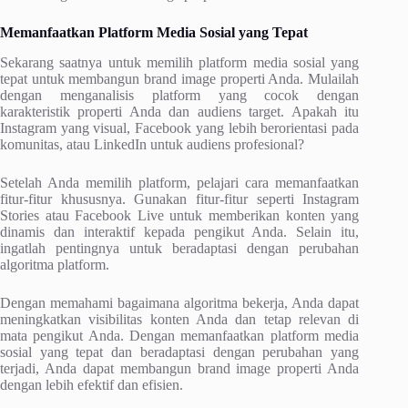
Memanfaatkan Platform Media Sosial yang Tepat
Sekarang saatnya untuk memilih platform media sosial yang
tepat untuk membangun brand image properti Anda. Mulailah
dengan menganalisis platform yang cocok dengan
karakteristik properti Anda dan audiens target. Apakah itu
Instagram yang visual, Facebook yang lebih berorientasi pada
komunitas, atau LinkedIn untuk audiens profesional?
Setelah Anda memilih platform, pelajari cara memanfaatkan
fitur-fitur khususnya. Gunakan fitur-fitur seperti Instagram
Stories atau Facebook Live untuk memberikan konten yang
dinamis dan interaktif kepada pengikut Anda. Selain itu,
ingatlah pentingnya untuk beradaptasi dengan perubahan
algoritma platform.
Dengan memahami bagaimana algoritma bekerja, Anda dapat
meningkatkan visibilitas konten Anda dan tetap relevan di
mata pengikut Anda. Dengan memanfaatkan platform media
sosial yang tepat dan beradaptasi dengan perubahan yang
terjadi, Anda dapat membangun brand image properti Anda
dengan lebih efektif dan efisien.