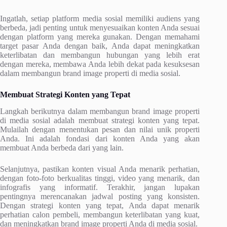
Ingatlah, setiap platform media sosial memiliki audiens yang
berbeda, jadi penting untuk menyesuaikan konten Anda sesuai
dengan platform yang mereka gunakan. Dengan memahami
target pasar Anda dengan baik, Anda dapat meningkatkan
keterlibatan dan membangun hubungan yang lebih erat
dengan mereka, membawa Anda lebih dekat pada kesuksesan
dalam membangun brand image properti di media sosial.
Membuat Strategi Konten yang Tepat
Langkah berikutnya dalam membangun brand image properti
di media sosial adalah membuat strategi konten yang tepat.
Mulailah dengan menentukan pesan dan nilai unik properti
Anda. Ini adalah fondasi dari konten Anda yang akan
membuat Anda berbeda dari yang lain.
Selanjutnya, pastikan konten visual Anda menarik perhatian,
dengan foto-foto berkualitas tinggi, video yang menarik, dan
infografis yang informatif. Terakhir, jangan lupakan
pentingnya merencanakan jadwal posting yang konsisten.
Dengan strategi konten yang tepat, Anda dapat menarik
perhatian calon pembeli, membangun keterlibatan yang kuat,
dan meningkatkan brand image properti Anda di media sosial.