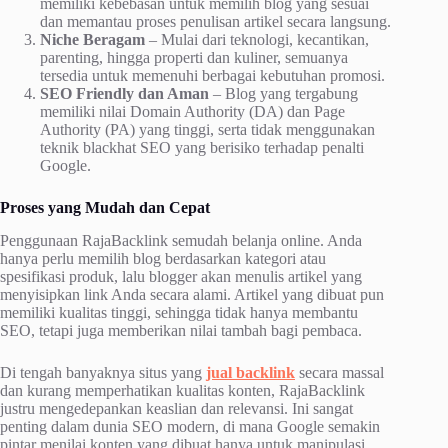
memiliki kebebasan untuk memilih blog yang sesuai
dan memantau proses penulisan artikel secara langsung.
Niche Beragam
– Mulai dari teknologi, kecantikan,
parenting, hingga properti dan kuliner, semuanya
tersedia untuk memenuhi berbagai kebutuhan promosi.
SEO Friendly dan Aman
– Blog yang tergabung
memiliki nilai Domain Authority (DA) dan Page
Authority (PA) yang tinggi, serta tidak menggunakan
teknik blackhat SEO yang berisiko terhadap penalti
Google.
Proses yang Mudah dan Cepat
Penggunaan RajaBacklink semudah belanja online. Anda
hanya perlu memilih blog berdasarkan kategori atau
spesifikasi produk, lalu blogger akan menulis artikel yang
menyisipkan link Anda secara alami. Artikel yang dibuat pun
memiliki kualitas tinggi, sehingga tidak hanya membantu
SEO, tetapi juga memberikan nilai tambah bagi pembaca.
Di tengah banyaknya situs yang
jual backlink
secara massal
dan kurang memperhatikan kualitas konten, RajaBacklink
justru mengedepankan keaslian dan relevansi. Ini sangat
penting dalam dunia SEO modern, di mana Google semakin
pintar menilai konten yang dibuat hanya untuk manipulasi