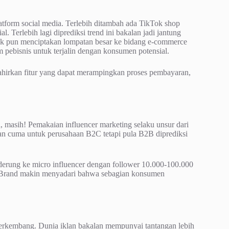
atform social media. Terlebih ditambah ada TikTok shop
. Terlebih lagi diprediksi trend ini bakalan jadi jantung
k pun menciptakan lompatan besar ke bidang e-commerce
ebisnis untuk terjalin dengan konsumen potensial.
ahirkan fitur yang dapat merampingkan proses pembayaran,
 masih! Pemakaian influencer marketing selaku unsur dari
an cuma untuk perusahaan B2C tetapi pula B2B diprediksi
enderung ke micro influencer dengan follower 10.000-100.000
r. Brand makin menyadari bahwa sebagian konsumen
berkembang. Dunia iklan bakalan mempunyai tantangan lebih