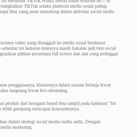
Ini membuat TikTok selaku media sosial terkenal ke-7 di
ningkatkan TikTok selaku platform media sosial paling
rapa fitur yang amat menolong dalam aktivitas social media
i konten video yang diunggah ke media sosial berdurasi
ebentar ini lantaran tentunya masih bakalan jadi tren social
sikan pilihan presentasi full screen dan alat yang tertinggal
aum penggunanya, khususnya dalam urusan belanja lewat
alan langsung lewat live-streaming.
nai produk dari beragam brand bisa tampil pada halaman “for
gan lebih gampang mencapai konsumennya.
nkan dalam strategi social media usaha anda. Dengan
 media marketing.