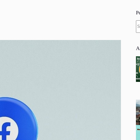
P
N
re
A