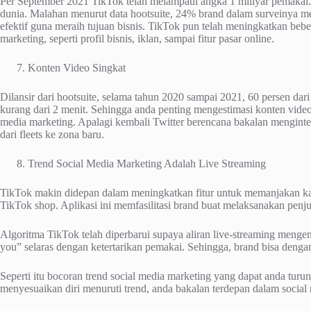
Per September 2021 TikTok telah melampaui angka 1 miliyar pemakai. 
dunia. Malahan menurut data hootsuite, 24% brand dalam surveinya me
efektif guna meraih tujuan bisnis. TikTok pun telah meningkatkan bebe
marketing, seperti profil bisnis, iklan, sampai fitur pasar online.
Konten Video Singkat
Dilansir dari hootsuite, selama tahun 2020 sampai 2021, 60 persen dar
kurang dari 2 menit. Sehingga anda penting mengestimasi konten video s
media marketing. Apalagi kembali Twitter berencana bakalan mengintegra
dari fleets ke zona baru.
Trend Social Media Marketing Adalah Live Streaming
TikTok makin didepan dalam meningkatkan fitur untuk memanjakan k
TikTok shop. Aplikasi ini memfasilitasi brand buat melaksanakan penju
Algoritma TikTok telah diperbarui supaya aliran live-streaming menge
you” selaras dengan ketertarikan pemakai. Sehingga, brand bisa den
Seperti itu bocoran trend social media marketing yang dapat anda turu
menyesuaikan diri menuruti trend, anda bakalan terdepan dalam social