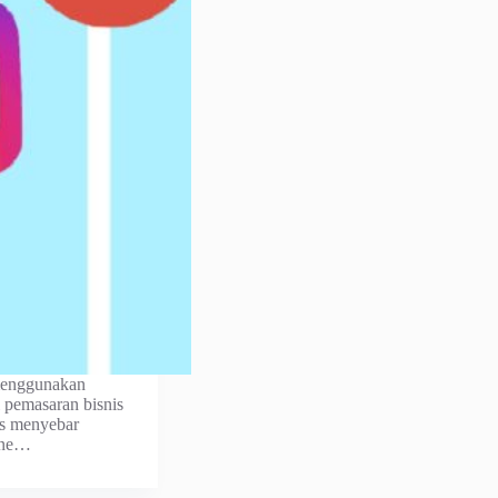
 menggunakan
i pemasaran bisnis
rus menyebar
line…