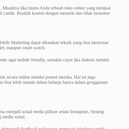
i. Misalnya jika bisnis Anda sebuah toko online yang menjual
pil cantik. Buatlah konten dengan menarik dan tidak monoton
 Mobile Marketing dapat dikatakan teknik yang bisa menyasar
let, maupun smart watch.
te agar mobile friendly, semakin cepat jika diakses melalui
k secara online melalui ponsel mereka. Hal ini juga
an bisa lebih mudah dalam belanja hanya dalam genggaman
 menjadi sosial media pilihan selain Instagram. Strategi
 media sosial.
rti demografi feedback pelanggan, termasuk pendapat untuk