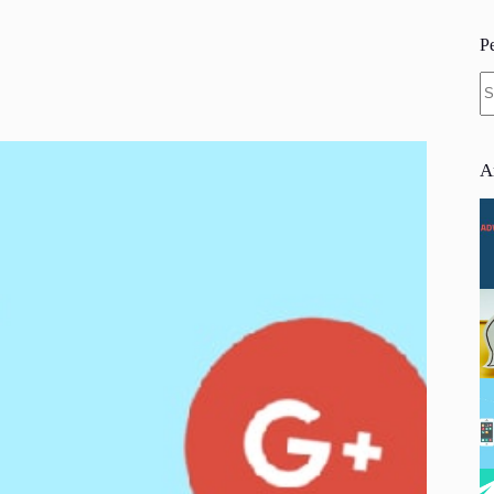
P
N
re
A