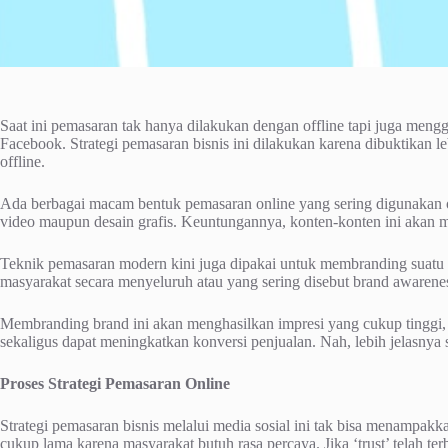
Saat ini pemasaran tak hanya dilakukan dengan offline tapi juga meng
Facebook. Strategi pemasaran bisnis ini dilakukan karena dibuktikan l
offline.
Ada berbagai macam bentuk pemasaran online yang sering digunakan o
video maupun desain grafis. Keuntungannya, konten-konten ini akan me
Teknik pemasaran modern kini juga dipakai untuk membranding suatu
masyarakat secara menyeluruh atau yang sering disebut brand awarene
Membranding brand ini akan menghasilkan impresi yang cukup tinggi
sekaligus dapat meningkatkan konversi penjualan. Nah, lebih jelasnya s
Proses Strategi Pemasaran Online
Strategi pemasaran bisnis melalui media sosial ini tak bisa menampak
cukup lama karena masyarakat butuh rasa percaya. Jika ‘trust’ telah te