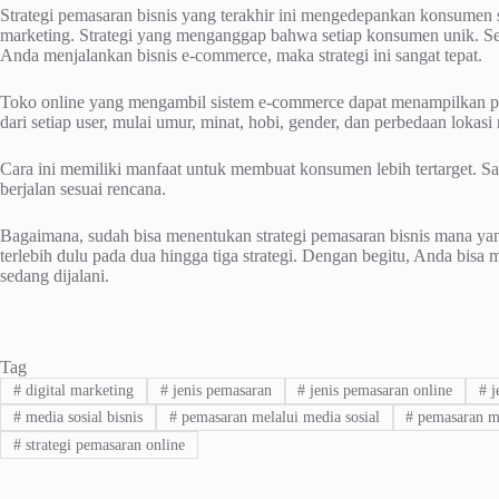
Strategi pemasaran bisnis yang terakhir ini mengedepankan konsumen se
marketing. Strategi yang menganggap bahwa setiap konsumen unik. Se
Anda menjalankan bisnis e-commerce, maka strategi ini sangat tepat.
Toko online yang mengambil sistem e-commerce dapat menampilkan pr
dari setiap user, mulai umur, minat, hobi, gender, dan perbedaan lokasi
Cara ini memiliki manfaat untuk membuat konsumen lebih tertarget. S
berjalan sesuai rencana.
Bagaimana, sudah bisa menentukan strategi pemasaran bisnis mana yang
terlebih dulu pada dua hingga tiga strategi. Dengan begitu, Anda bisa 
sedang dijalani.
Tag
#
digital marketing
#
jenis pemasaran
#
jenis pemasaran online
#
j
#
media sosial bisnis
#
pemasaran melalui media sosial
#
pemasaran me
#
strategi pemasaran online