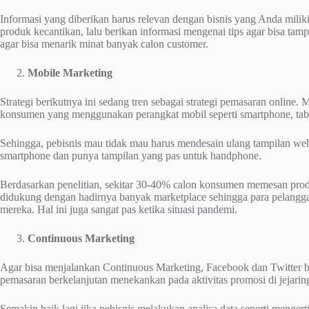
Informasi yang diberikan harus relevan dengan bisnis yang Anda milik
produk kecantikan, lalu berikan informasi mengenai tips agar bisa tam
agar bisa menarik minat banyak calon customer.
Mobile Marketing
Strategi berikutnya ini sedang tren sebagai strategi pemasaran online.
konsumen yang menggunakan perangkat mobil seperti smartphone, tab
Sehingga, pebisnis mau tidak mau harus mendesain ulang tampilan websi
smartphone dan punya tampilan yang pas untuk handphone.
Berdasarkan penelitian, sekitar 30-40% calon konsumen memesan produ
didukung dengan hadirnya banyak marketplace sehingga para pelangg
mereka. Hal ini juga sangat pas ketika situasi pandemi.
Continuous Marketing
Agar bisa menjalankan Continuous Marketing, Facebook dan Twitter bisa
pemasaran berkelanjutan menekankan pada aktivitas promosi di jejaring
Semakin baik lagi jika pebisnis melakukan analisa data seperti menge