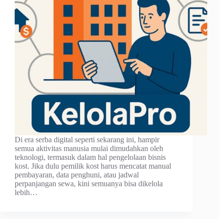
Di era serba digital seperti sekarang ini, hampir
semua aktivitas manusia mulai dimudahkan oleh
teknologi, termasuk dalam hal pengelolaan bisnis
kost. Jika dulu pemilik kost harus mencatat manual
pembayaran, data penghuni, atau jadwal
perpanjangan sewa, kini semuanya bisa dikelola
lebih…