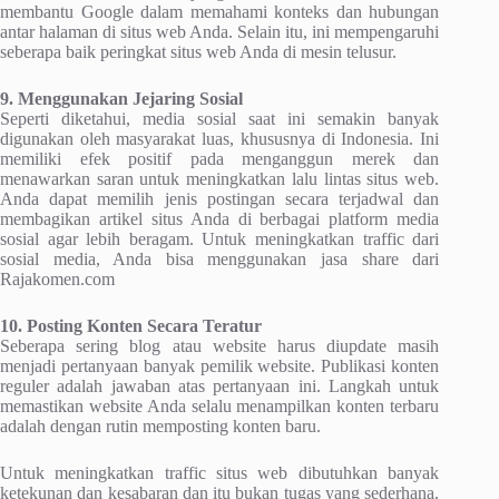
membantu Google dalam memahami konteks dan hubungan
antar halaman di situs web Anda. Selain itu, ini mempengaruhi
seberapa baik peringkat situs web Anda di mesin telusur.
9. Menggunakan Jejaring Sosial
Seperti diketahui, media sosial saat ini semakin banyak
digunakan oleh masyarakat luas, khususnya di Indonesia. Ini
memiliki efek positif pada menganggun merek dan
menawarkan saran untuk meningkatkan lalu lintas situs web.
Anda dapat memilih jenis postingan secara terjadwal dan
membagikan artikel situs Anda di berbagai platform media
sosial agar lebih beragam. Untuk meningkatkan traffic dari
sosial media, Anda bisa menggunakan jasa share dari
Rajakomen.com
10. Posting Konten Secara Teratur
Seberapa sering blog atau website harus diupdate masih
menjadi pertanyaan banyak pemilik website. Publikasi konten
reguler adalah jawaban atas pertanyaan ini. Langkah untuk
memastikan website Anda selalu menampilkan konten terbaru
adalah dengan rutin memposting konten baru.
Untuk meningkatkan traffic situs web dibutuhkan banyak
ketekunan dan kesabaran dan itu bukan tugas yang sederhana.