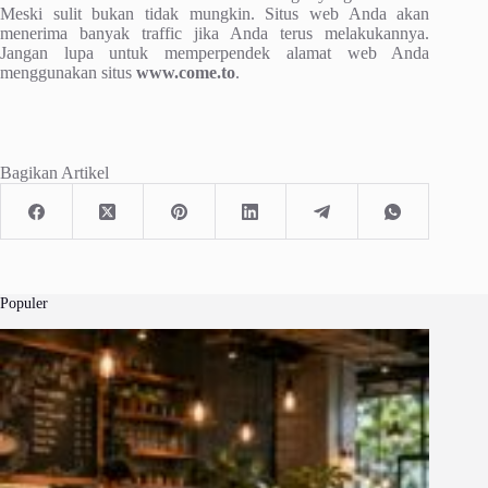
Meski sulit bukan tidak mungkin. Situs web Anda akan
menerima banyak traffic jika Anda terus melakukannya.
Jangan lupa untuk memperpendek alamat web Anda
menggunakan situs
www.come.to
.
Bagikan Artikel
Populer