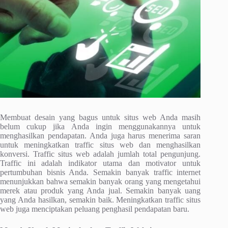
Membuat desain yang bagus untuk situs web Anda masih
belum cukup jika Anda ingin menggunakannya untuk
menghasilkan pendapatan. Anda juga harus menerima saran
untuk meningkatkan traffic situs web dan menghasilkan
konversi. Traffic situs web adalah jumlah total pengunjung.
Traffic ini adalah indikator utama dan motivator untuk
pertumbuhan bisnis Anda. Semakin banyak traffic internet
menunjukkan bahwa semakin banyak orang yang mengetahui
merek atau produk yang Anda jual. Semakin banyak uang
yang Anda hasilkan, semakin baik. Meningkatkan traffic situs
web juga menciptakan peluang penghasil pendapatan baru.