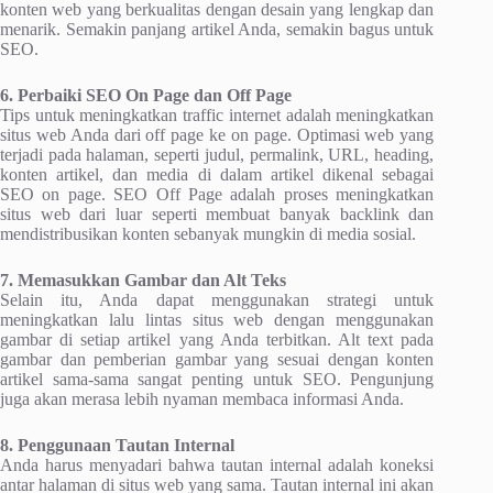
konten web yang berkualitas dengan desain yang lengkap dan
menarik. Semakin panjang artikel Anda, semakin bagus untuk
SEO.
6. Perbaiki SEO On Page dan Off Page
Tips untuk meningkatkan traffic internet adalah meningkatkan
situs web Anda dari off page ke on page. Optimasi web yang
terjadi pada halaman, seperti judul, permalink, URL, heading,
konten artikel, dan media di dalam artikel dikenal sebagai
SEO on page. SEO Off Page adalah proses meningkatkan
situs web dari luar seperti membuat banyak backlink dan
mendistribusikan konten sebanyak mungkin di media sosial.
7. Memasukkan Gambar dan Alt Teks
Selain itu, Anda dapat menggunakan strategi untuk
meningkatkan lalu lintas situs web dengan menggunakan
gambar di setiap artikel yang Anda terbitkan. Alt text pada
gambar dan pemberian gambar yang sesuai dengan konten
artikel sama-sama sangat penting untuk SEO. Pengunjung
juga akan merasa lebih nyaman membaca informasi Anda.
8. Penggunaan Tautan Internal
Anda harus menyadari bahwa tautan internal adalah koneksi
antar halaman di situs web yang sama. Tautan internal ini akan