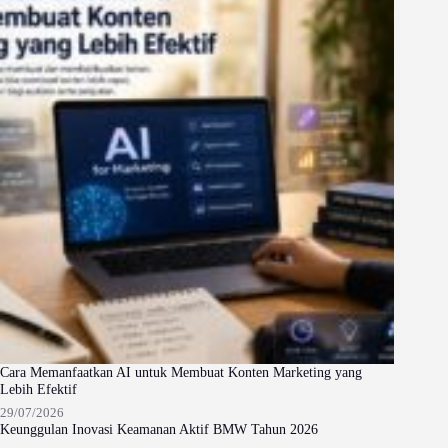
Cara Memanfaatkan AI untuk Membuat Konten Marketing yang
Lebih Efektif
29/07/2026
Keunggulan Inovasi Keamanan Aktif BMW Tahun 2026