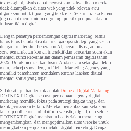
teknologi ini, bisnis dapat memastikan bahwa iklan mereka
tidak ditampilkan di situs web yang tidak relevan atau
digunakan untuk tujuan yang tidak etis. Selain itu, blockchain
juga dapat membantu mengurangi praktik penipuan dalam
industri iklan digital.
Dengan pesatnya perkembangan digital marketing, bisnis
harus terus beradaptasi dan mengadopsi strategi yang sesuai
dengan tren terkini. Penerapan AI, personalisasi, automasi,
serta pemanfaatan konten interaktif dan pencarian suara akan
menjadi kunci keberhasilan dalam pemasaran digital tahun
2025. Untuk memastikan bisnis Anda selalu selangkah lebih
maju, bekerja sama dengan Digital Marketing Agency yang
memiliki pemahaman mendalam tentang lanskap digital
menjadi solusi yang tepat.
Salah satu pilihan terbaik adalah
Dotnext Digital Marketing
.
DOTNEXT Digital sebagai perusahaan agency digital
marketing memiliki fokus pada strategi tingkat tinggi dan
taktik pemasaran terkini. Mereka memanfaatkan kekuatan
lanskap online melalui platform website, digital, dan seluler.
DOTNEXT Digital membantu bisnis dalam merancang,
mengembangkan, dan mengoptimalkan situs website untuk
meningkatkan penjualan melalui digital marketing. Dengan