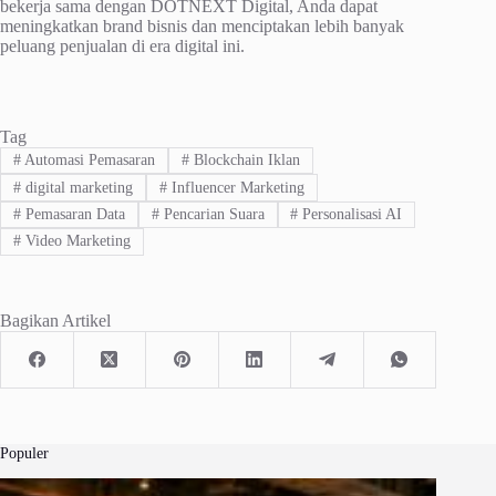
bekerja sama dengan DOTNEXT Digital, Anda dapat
meningkatkan brand bisnis dan menciptakan lebih banyak
peluang penjualan di era digital ini.
Tag
#
Automasi Pemasaran
#
Blockchain Iklan
#
digital marketing
#
Influencer Marketing
#
Pemasaran Data
#
Pencarian Suara
#
Personalisasi AI
#
Video Marketing
Bagikan Artikel
Populer