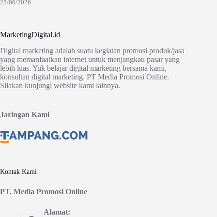
25/06/2026
MarketingDigital.id
Digital marketing adalah suatu kegiatan promosi produk/jasa
yang memanfaatkan internet untuk menjangkau pasar yang
lebih luas. Yuk belajar digital marketing bersama kami,
konsultan digital marketing, PT Media Promosi Online.
Silakan kunjungi website kami lainnya.
Jaringan Kami
Kontak Kami
PT. Media Promosi Online
Alamat: