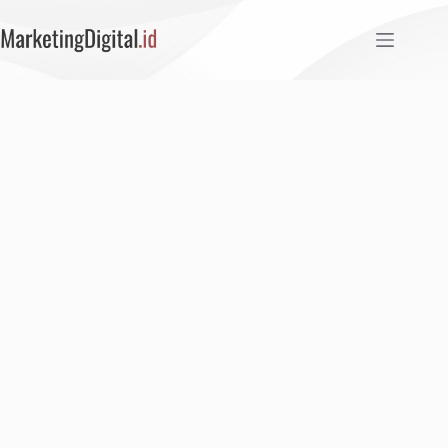
Skip
to
content