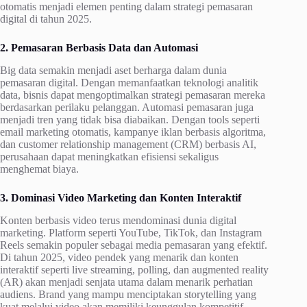
otomatis menjadi elemen penting dalam strategi pemasaran
digital di tahun 2025.
2. Pemasaran Berbasis Data dan Automasi
Big data semakin menjadi aset berharga dalam dunia
pemasaran digital. Dengan memanfaatkan teknologi analitik
data, bisnis dapat mengoptimalkan strategi pemasaran mereka
berdasarkan perilaku pelanggan. Automasi pemasaran juga
menjadi tren yang tidak bisa diabaikan. Dengan tools seperti
email marketing otomatis, kampanye iklan berbasis algoritma,
dan customer relationship management (CRM) berbasis AI,
perusahaan dapat meningkatkan efisiensi sekaligus
menghemat biaya.
3. Dominasi Video Marketing dan Konten Interaktif
Konten berbasis video terus mendominasi dunia digital
marketing. Platform seperti YouTube, TikTok, dan Instagram
Reels semakin populer sebagai media pemasaran yang efektif.
Di tahun 2025, video pendek yang menarik dan konten
interaktif seperti live streaming, polling, dan augmented reality
(AR) akan menjadi senjata utama dalam menarik perhatian
audiens. Brand yang mampu menciptakan storytelling yang
kuat melalui video akan memiliki keunggulan kompetitif.