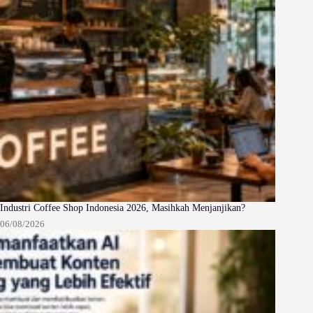
Industri Coffee Shop Indonesia 2026, Masihkah Menjanjikan?
06/08/2026