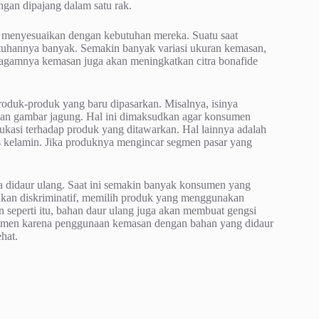
ngan dipajang dalam satu rak.
 menyesuaikan dengan kebutuhan mereka. Suatu saat
utuhannya banyak. Semakin banyak variasi ukuran kemasan,
eragamnya kemasan juga akan meningkatkan citra bonafide
roduk-produk yang baru dipasarkan. Misalnya, isinya
gan gambar jagung. Hal ini dimaksudkan agar konsumen
ukasi terhadap produk yang ditawarkan. Hal lainnya adalah
s kelamin. Jika produknya mengincar segmen pasar yang
a didaur ulang. Saat ini semakin banyak konsumen yang
akan diskriminatif, memilih produk yang menggunakan
 seperti itu, bahan daur ulang juga akan membuat gengsi
sumen karena penggunaan kemasan dengan bahan yang didaur
hat.