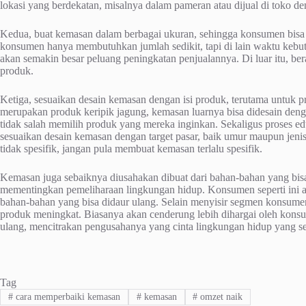
lokasi yang berdekatan, misalnya dalam pameran atau dijual di toko de
Kedua, buat kemasan dalam berbagai ukuran, sehingga konsumen bisa
konsumen hanya membutuhkan jumlah sedikit, tapi di lain waktu keb
akan semakin besar peluang peningkatan penjualannya. Di luar itu, b
produk.
Ketiga, sesuaikan desain kemasan dengan isi produk, terutama untuk p
merupakan produk keripik jagung, kemasan luarnya bisa didesain den
tidak salah memilih produk yang mereka inginkan. Sekaligus proses ed
sesuaikan desain kemasan dengan target pasar, baik umur maupun jeni
tidak spesifik, jangan pula membuat kemasan terlalu spesifik.
Kemasan juga sebaiknya diusahakan dibuat dari bahan-bahan yang bis
mementingkan pemeliharaan lingkungan hidup. Konsumen seperti ini 
bahan-bahan yang bisa didaur ulang. Selain menyisir segmen konsumen
produk meningkat. Biasanya akan cenderung lebih dihargai oleh kon
ulang, mencitrakan pengusahanya yang cinta lingkungan hidup yang se
Tag
#
cara memperbaiki kemasan
#
kemasan
#
omzet naik