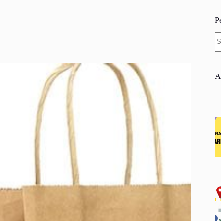
P
N
re
A