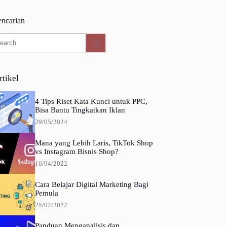
encarian
o
sults
rtikel
4 Tips Riset Kata Kunci untuk PPC,
Bisa Bantu Tingkatkan Iklan
29/05/2024
Mana yang Lebih Laris, TikTok Shop
vs Instagram Bisnis Shop?
16/04/2022
Cara Belajar Digital Marketing Bagi
Pemula
25/02/2022
Panduan Menganalisis dan