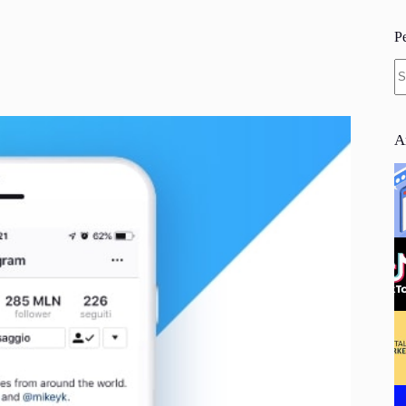
P
N
re
A